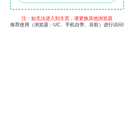
注：如无法进入到主页，请更换其他浏览器
推荐使用（浏览器：UC、手机自带、谷歌）进行访问!