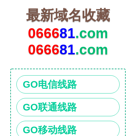
最新域名收藏
0666
81
.com
0666
81
.com
GO电信线路
GO联通线路
GO移动线路